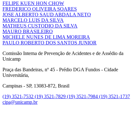
FELIPE KUEN HON CHOW
FREDERICO OLIVEIRA SOARES
JOSE ALBERTO SAUD ABDALA NETO
MARCELO LUIS DA SILVA
MATHEUS CUSTODIO DA SILVA
MAURO BRASILEIRO
MICHELE NUNES DE LIMA MOREIRA
PAULO ROBERTO DOS SANTOS JUNIOR
Comissão Interna de Prevenção de Acidentes e de Assédio da
Unicamp
Praça das Bandeiras, nº 45 - Prédio DGA Fundos - Cidade
Universitária,
Campinas - SP, 13083-872, Brasil
(19) 3521-7532
(19) 3521-7829
(19) 3521-7984
(19) 3521-1737
cipa@unicamp.br
Link para o Instagram