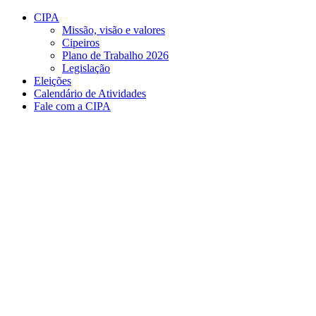
Conteúdo principal
Menu principal
Rodapé
CIPA
Missão, visão e valores
Cipeiros
Plano de Trabalho 2026
Legislação
Eleições
Calendário de Atividades
Fale com a CIPA
Aumentar fonte
Diminuir fonte