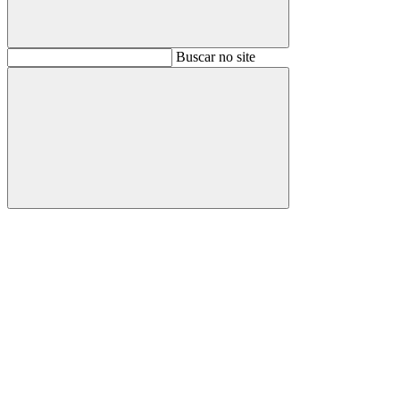
Buscar
Buscar no site
Buscar
Aumentar fonte
Diminuir fonte