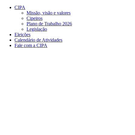
Conteúdo principal
Menu principal
Rodapé
CIPA
Missão, visão e valores
Cipeiros
Plano de Trabalho 2026
Legislação
Eleições
Calendário de Atividades
Fale com a CIPA
Aumentar fonte
Diminuir fonte