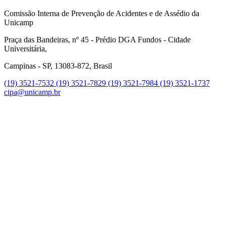
Comissão Interna de Prevenção de Acidentes e de Assédio da
Unicamp
Praça das Bandeiras, nº 45 - Prédio DGA Fundos - Cidade
Universitária,
Campinas - SP, 13083-872, Brasil
(19) 3521-7532
(19) 3521-7829
(19) 3521-7984
(19) 3521-1737
cipa@unicamp.br
Link para o Instagram
Link para o Youtube