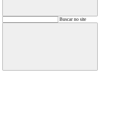
Buscar
Buscar no site
Buscar
Aumentar fonte
Diminuir fonte