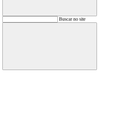
Buscar
Buscar no site
Buscar
Aumentar fonte
Diminuir fonte