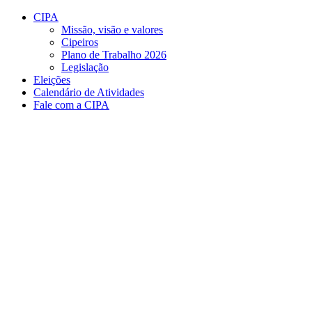
Conteúdo principal
Menu principal
Rodapé
CIPA
Missão, visão e valores
Cipeiros
Plano de Trabalho 2026
Legislação
Eleições
Calendário de Atividades
Fale com a CIPA
Aumentar fonte
Diminuir fonte