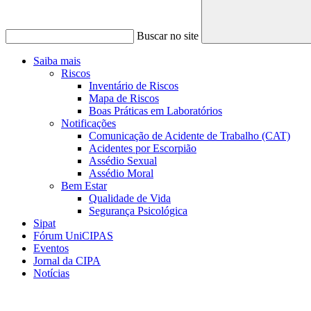
Buscar no site
Saiba mais
Riscos
Inventário de Riscos
Mapa de Riscos
Boas Práticas em Laboratórios
Notificações
Comunicação de Acidente de Trabalho (CAT)
Acidentes por Escorpião
Assédio Sexual
Assédio Moral
Bem Estar
Qualidade de Vida
Segurança Psicológica
Sipat
Fórum UniCIPAS
Eventos
Jornal da CIPA
Notícias
Menu