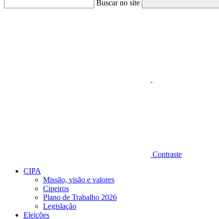
Buscar no site
Aumentar fonte
Contraste
CIPA
Missão, visão e valores
Cipeiros
Plano de Trabalho 2026
Legislação
Eleições