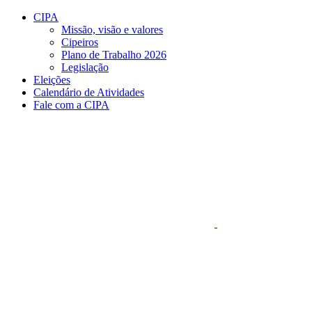
Conteúdo principal
Menu principal
Rodapé
CIPA
Missão, visão e valores
Cipeiros
Plano de Trabalho 2026
Legislação
Eleições
Calendário de Atividades
Fale com a CIPA
Aumentar fonte