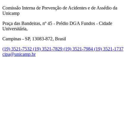
Comissão Interna de Prevenção de Acidentes e de Assédio da
Unicamp
Praça das Bandeiras, nº 45 - Prédio DGA Fundos - Cidade
Universitária,
Campinas - SP, 13083-872, Brasil
(19) 3521-7532
(19) 3521-7829
(19) 3521-7984
(19) 3521-1737
cipa@unicamp.br
Link para o Instagram
Link para o Youtube