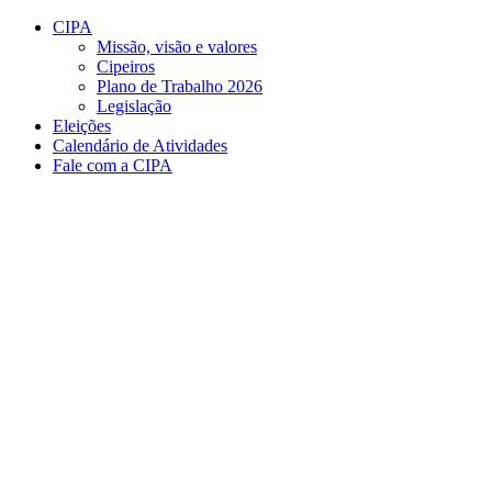
Conteúdo principal
Menu principal
Rodapé
CIPA
Missão, visão e valores
Cipeiros
Plano de Trabalho 2026
Legislação
Eleições
Calendário de Atividades
Fale com a CIPA
Aumentar fonte
Diminuir fonte