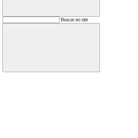
Buscar
Buscar no site
Buscar
Aumentar fonte
Diminuir fonte